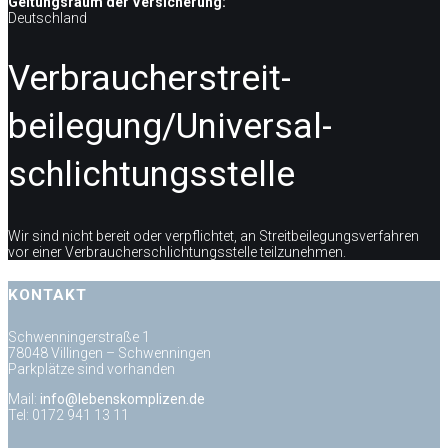
Geltungsraum der Versicherung:
Deutschland
Verbraucher­streit­
beilegung/Universal­
schlichtungs­stelle
Wir sind nicht bereit oder verpflichtet, an Streitbeilegungsverfahren
vor einer Verbraucherschlichtungsstelle teilzunehmen.
KONTAKT
Schwenningerstraße 1
78048 Villingen – Schwenningen
Parkplätze sind vorhanden
Mail:
info@lebenskomplizen.de
Tel: 0172 941 13 11