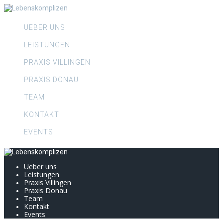
Skip
to
content
UEBER UNS
LEISTUNGEN
PRAXIS VILLINGEN
PRAXIS DONAU
TEAM
KONTAKT
EVENTS
Ueber uns
Leistungen
Praxis Villingen
Praxis Donau
Team
Kontakt
Events