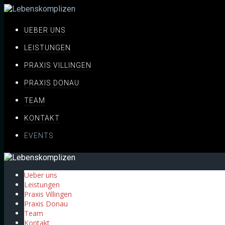
Skip
to
content
UEBER UNS
LEISTUNGEN
PRAXIS VILLINGEN
PRAXIS DONAU
TEAM
KONTAKT
EVENTS
Ueber uns
Leistungen
Praxis Villingen
Praxis Donau
Team
Kontakt